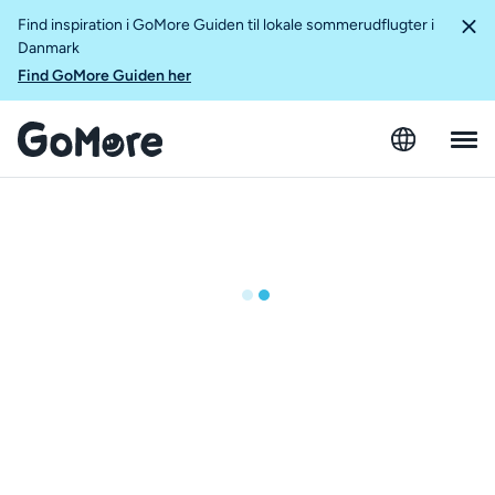
Find inspiration i GoMore Guiden til lokale sommerudflugter i
Danmark
Find GoMore Guiden her