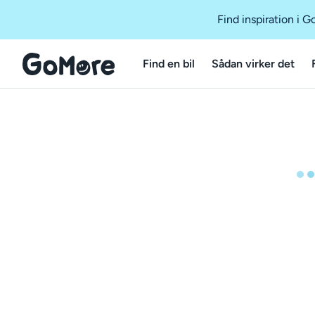
Find inspiration i 
Find en bil
Sådan virker det