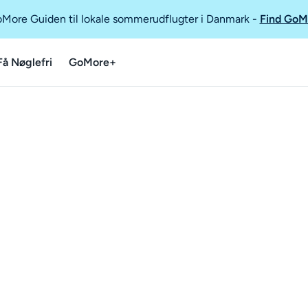
GoMore Guiden til lokale sommerudflugter i Danmark
-
Find GoM
Få Nøglefri
GoMore+