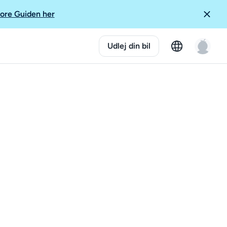
ore Guiden her
Udlej din bil