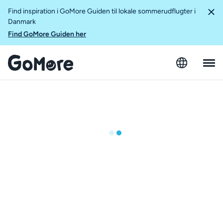
Find inspiration i GoMore Guiden til lokale sommerudflugter i
Danmark
Find GoMore Guiden her