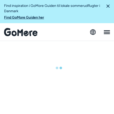
Find inspiration i GoMore Guiden til lokale sommerudflugter i
Danmark
Find GoMore Guiden her