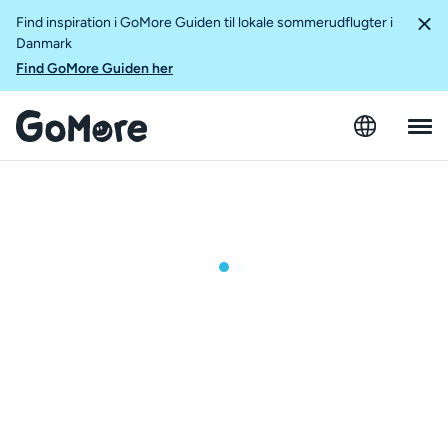
Find inspiration i GoMore Guiden til lokale sommerudflugter i
Danmark
Find GoMore Guiden her