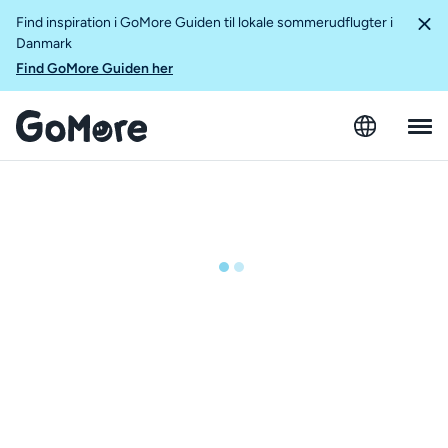
Find inspiration i GoMore Guiden til lokale sommerudflugter i
Danmark
Find GoMore Guiden her