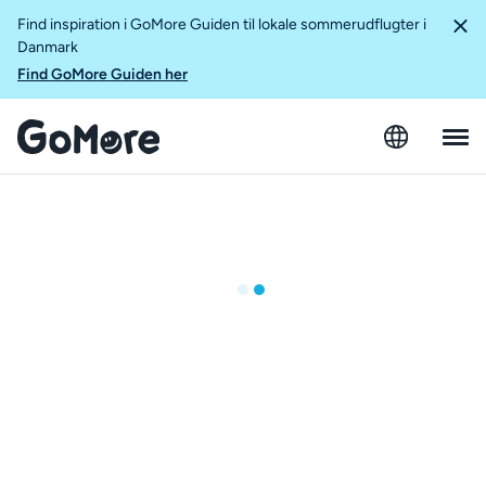
Find inspiration i GoMore Guiden til lokale sommerudflugter i
Danmark
Find GoMore Guiden her