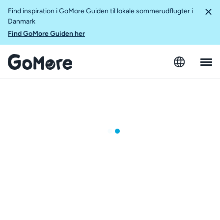
Find inspiration i GoMore Guiden til lokale sommerudflugter i
Danmark
Find GoMore Guiden her