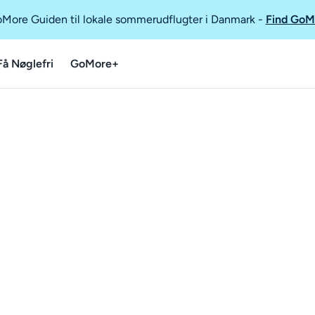
GoMore Guiden til lokale sommerudflugter i Danmark
-
Find GoM
Få Nøglefri
GoMore+