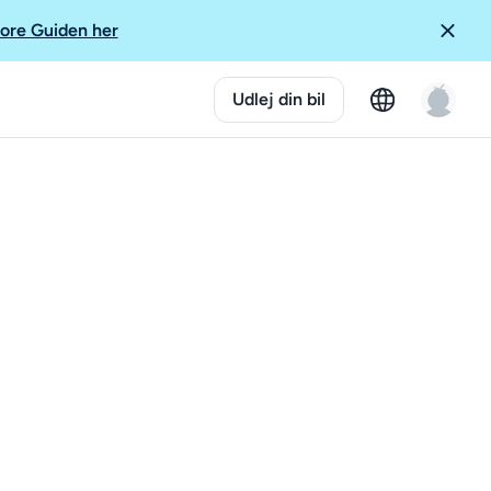
ore Guiden her
Udlej din bil