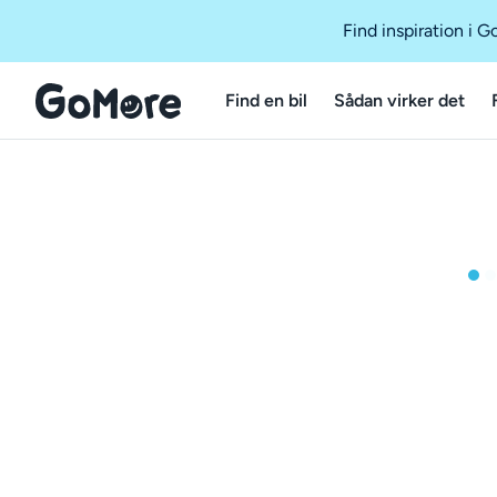
Find inspiration i 
Find en bil
Sådan virker det