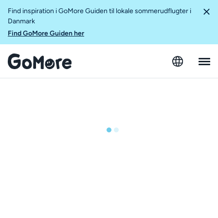
Find inspiration i GoMore Guiden til lokale sommerudflugter i
Danmark
Find GoMore Guiden her