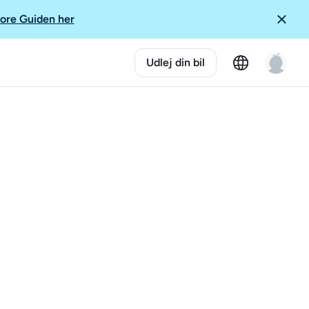
ore Guiden her
Udlej din bil