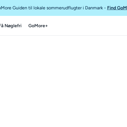
GoMore Guiden til lokale sommerudflugter i Danmark
-
Find GoM
Få Nøglefri
GoMore+