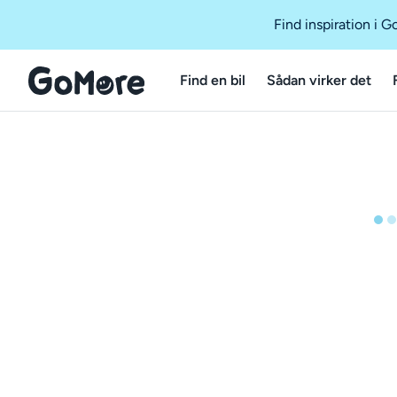
Find inspiration i 
Find en bil
Sådan virker det