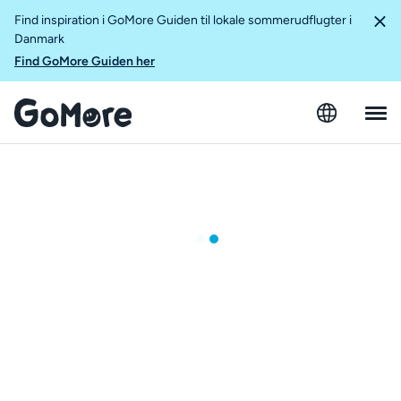
Find inspiration i GoMore Guiden til lokale sommerudflugter i
Danmark
Find GoMore Guiden her