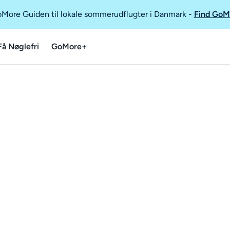
GoMore Guiden til lokale sommerudflugter i Danmark
-
Find GoM
Få Nøglefri
GoMore+