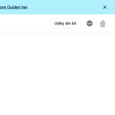
ore Guiden her
Udlej din bil