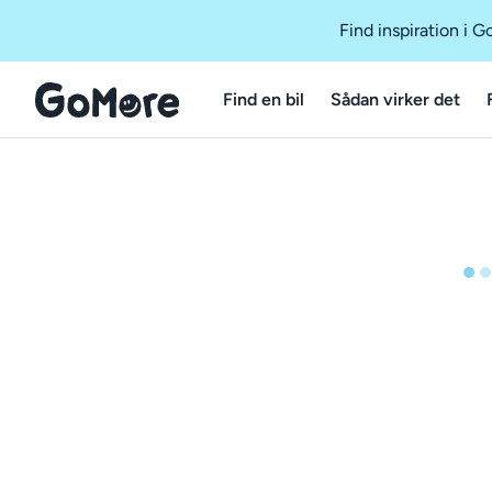
Find inspiration i 
Find en bil
Sådan virker det