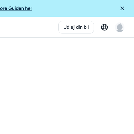
ore Guiden her
Udlej din bil