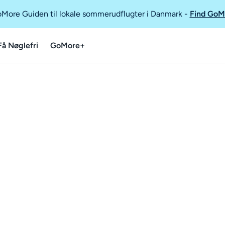
GoMore Guiden til lokale sommerudflugter i Danmark
-
Find GoM
Få Nøglefri
GoMore+