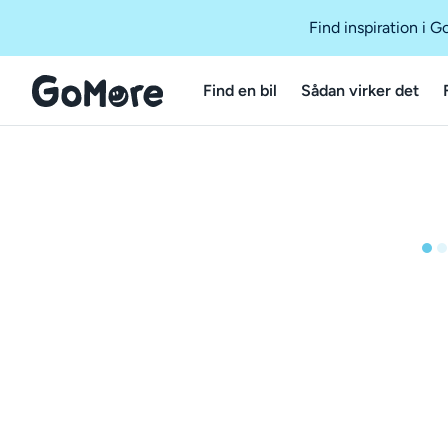
Find inspiration i 
Find en bil
Sådan virker det