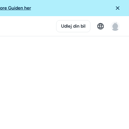
ore Guiden her
Udlej din bil