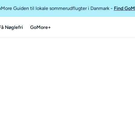
GoMore Guiden til lokale sommerudflugter i Danmark
-
Find GoM
Få Nøglefri
GoMore+