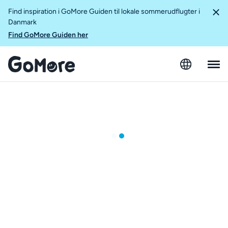
Find inspiration i GoMore Guiden til lokale sommerudflugter i
Danmark
Find GoMore Guiden her