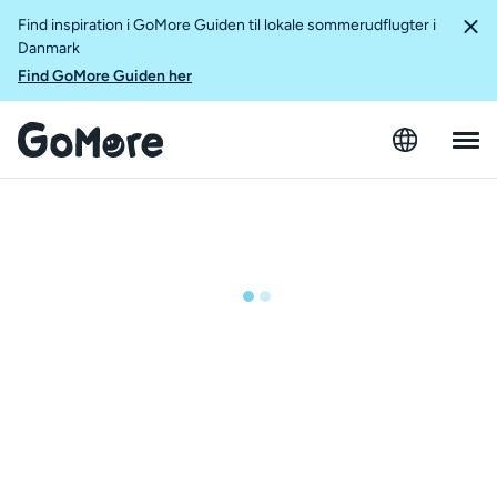
Find inspiration i GoMore Guiden til lokale sommerudflugter i
Danmark
Find GoMore Guiden her