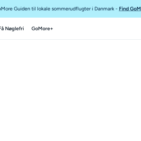
GoMore Guiden til lokale sommerudflugter i Danmark
-
Find GoM
Få Nøglefri
GoMore+