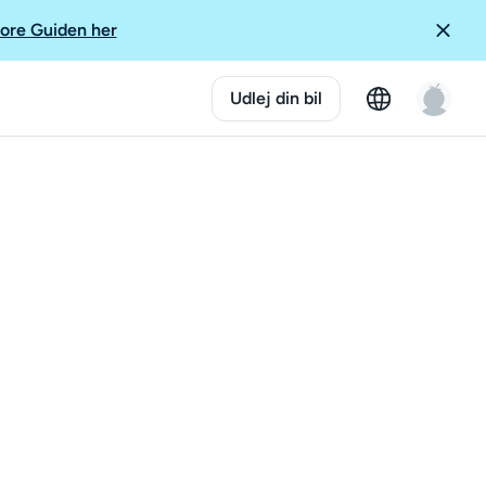
ore Guiden her
Udlej din bil