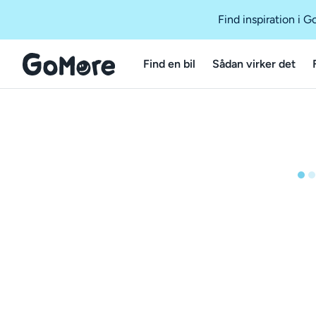
Find inspiration i 
Find en bil
Sådan virker det