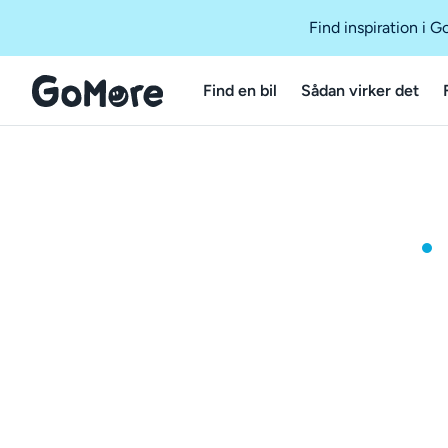
Find inspiration i 
Find en bil
Sådan virker det