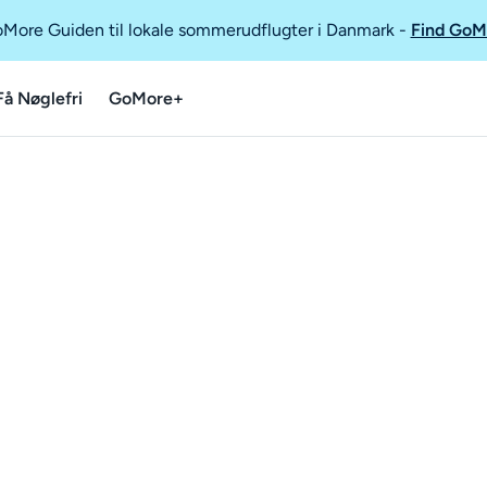
GoMore Guiden til lokale sommerudflugter i Danmark
-
Find GoM
Få Nøglefri
GoMore+