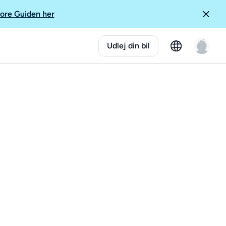
ore Guiden her
Udlej din bil