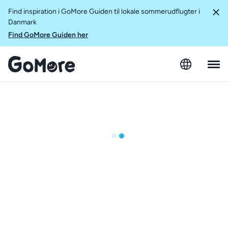
Find inspiration i GoMore Guiden til lokale sommerudflugter i
Danmark
Find GoMore Guiden her