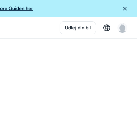
ore Guiden her
Udlej din bil