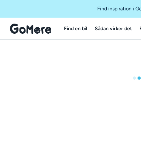
Find inspiration i 
Find en bil
Sådan virker det