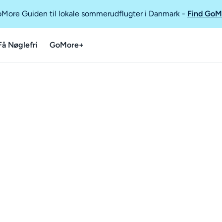
GoMore Guiden til lokale sommerudflugter i Danmark
-
Find GoM
Få Nøglefri
GoMore+