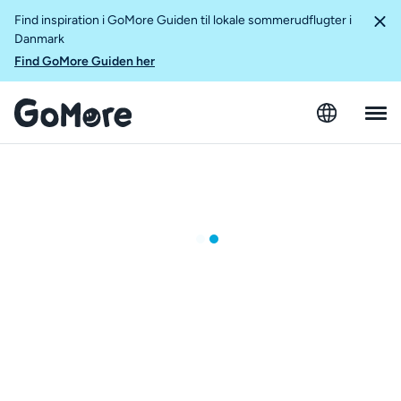
Find inspiration i GoMore Guiden til lokale sommerudflugter i
Danmark
Find GoMore Guiden her