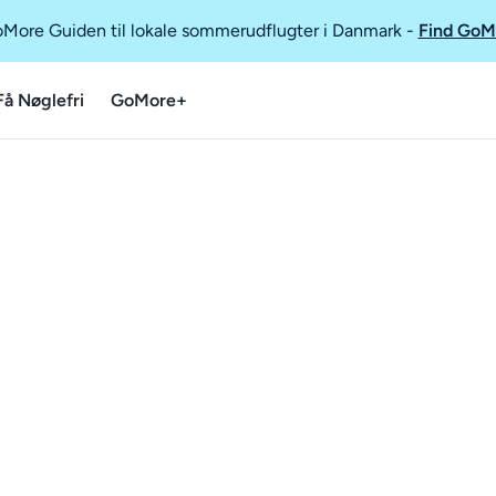
GoMore Guiden til lokale sommerudflugter i Danmark
-
Find GoM
Få Nøglefri
GoMore+