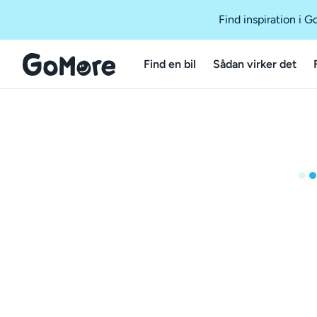
Find inspiration i 
Find en bil
Sådan virker det