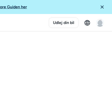
ore Guiden her
Udlej din bil