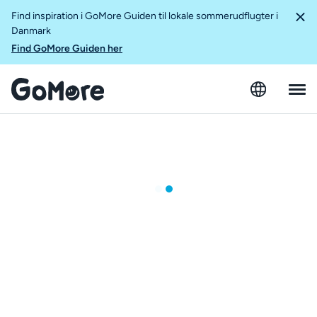
Find inspiration i GoMore Guiden til lokale sommerudflugter i
Danmark
Find GoMore Guiden her