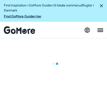
Find inspiration i GoMore Guiden til lokale sommerudflugter i
Danmark
Find GoMore Guiden her