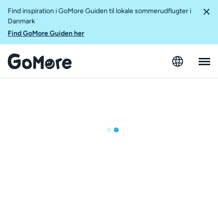
Find inspiration i GoMore Guiden til lokale sommerudflugter i
Danmark
Find GoMore Guiden her