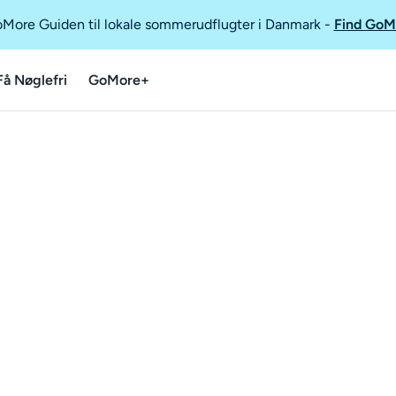
GoMore Guiden til lokale sommerudflugter i Danmark
-
Find GoM
Få Nøglefri
GoMore+