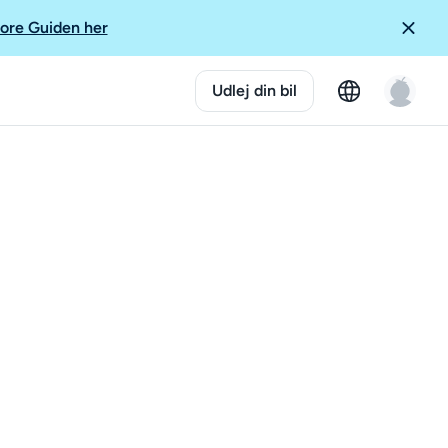
ore Guiden her
Udlej din bil