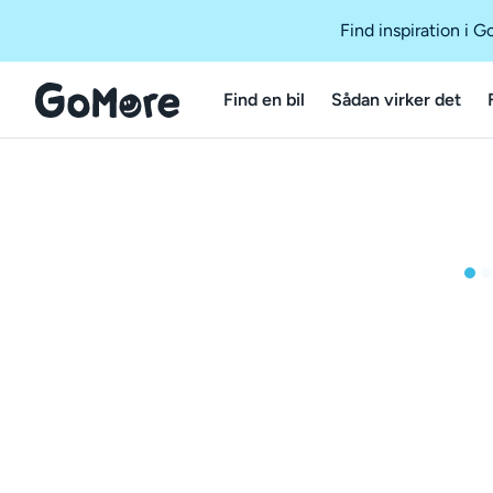
Find inspiration i 
Find en bil
Sådan virker det