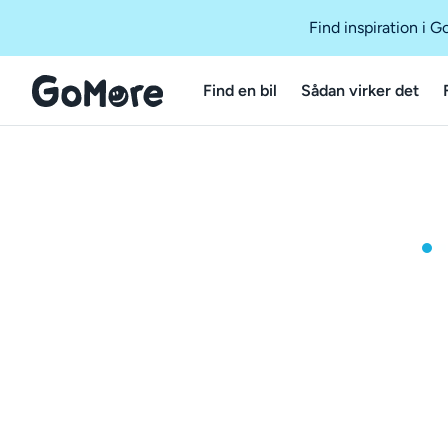
Find inspiration i 
Find en bil
Sådan virker det