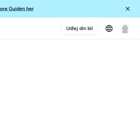
ore Guiden her
Udlej din bil