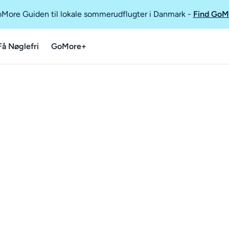
GoMore Guiden til lokale sommerudflugter i Danmark
-
Find GoM
Få Nøglefri
GoMore+