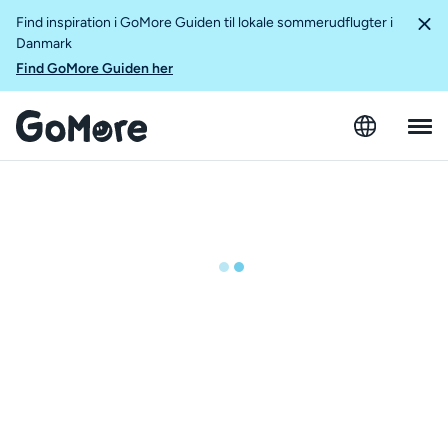
Find inspiration i GoMore Guiden til lokale sommerudflugter i
Danmark
Find GoMore Guiden her