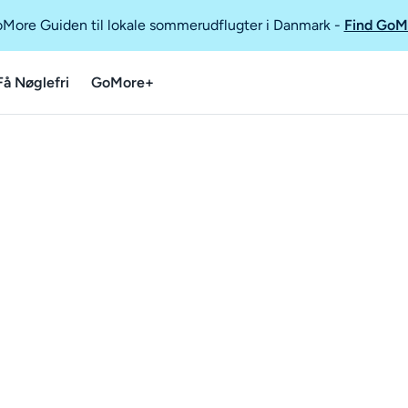
GoMore Guiden til lokale sommerudflugter i Danmark
-
Find GoM
Få Nøglefri
GoMore+