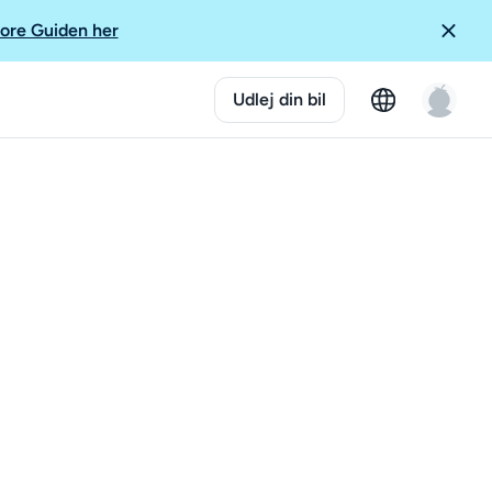
ore Guiden her
Udlej din bil