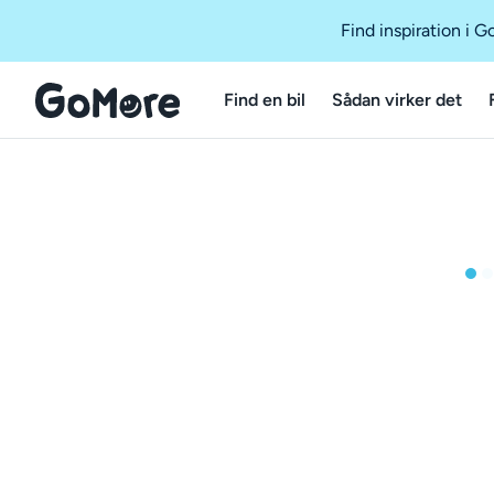
Find inspiration i 
Find en bil
Sådan virker det