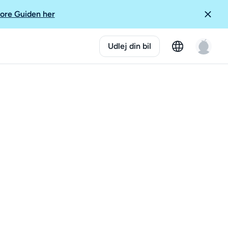
ore Guiden her
Udlej din bil