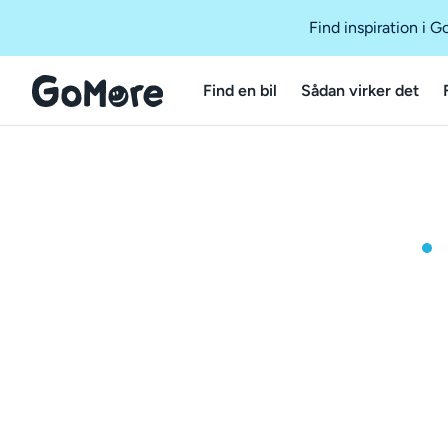
Find inspiration i 
Find en bil
Sådan virker det