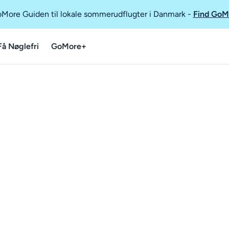
GoMore Guiden til lokale sommerudflugter i Danmark
-
Find GoM
Få Nøglefri
GoMore+