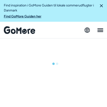
Find inspiration i GoMore Guiden til lokale sommerudflugter i
Danmark
Find GoMore Guiden her