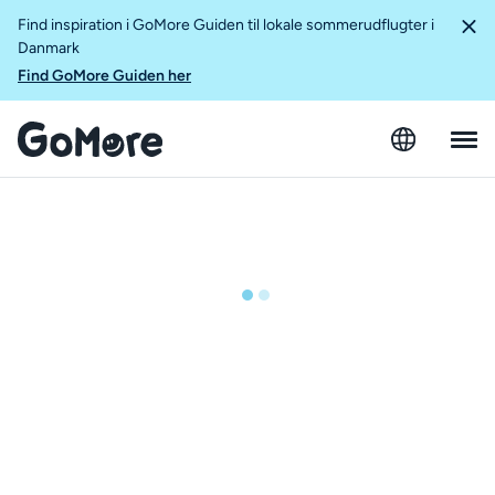
Find inspiration i GoMore Guiden til lokale sommerudflugter i
Danmark
Find GoMore Guiden her