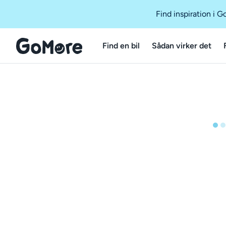
Find inspiration i 
Find en bil
Sådan virker det