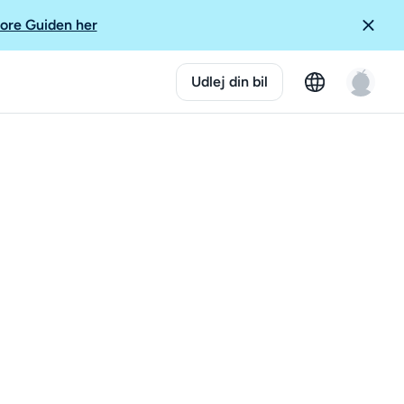
ore Guiden her
Udlej din bil