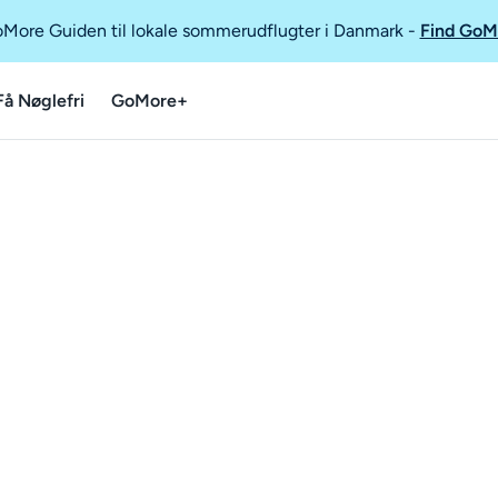
GoMore Guiden til lokale sommerudflugter i Danmark
-
Find GoM
Få Nøglefri
GoMore+