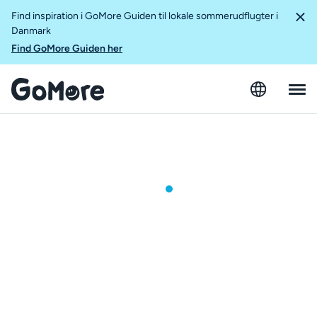
Find inspiration i GoMore Guiden til lokale sommerudflugter i
Danmark
Find GoMore Guiden her