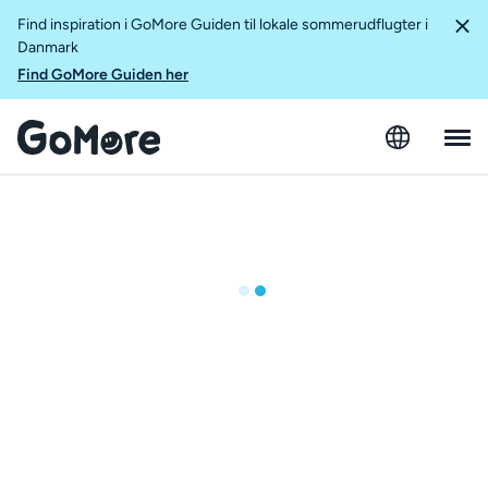
Find inspiration i GoMore Guiden til lokale sommerudflugter i
Danmark
Find GoMore Guiden her