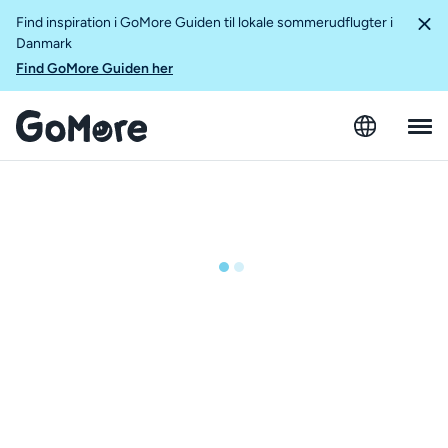
Find inspiration i GoMore Guiden til lokale sommerudflugter i
Danmark
Find GoMore Guiden her