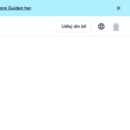
ore Guiden her
Udlej din bil