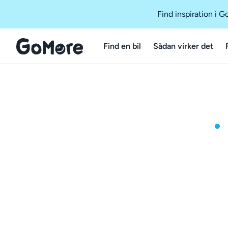
Find inspiration i 
Find en bil
Sådan virker det