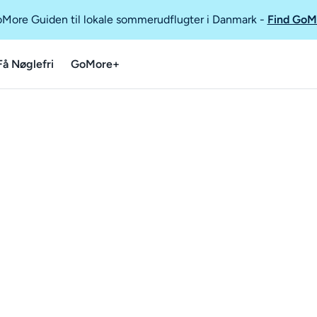
GoMore Guiden til lokale sommerudflugter i Danmark
-
Find GoM
Få Nøglefri
GoMore+