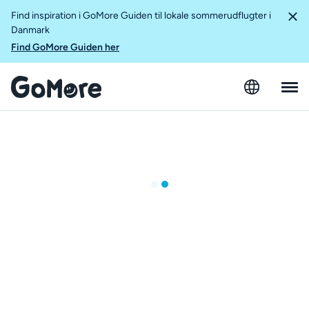
Find inspiration i GoMore Guiden til lokale sommerudflugter i
Danmark
Find GoMore Guiden her