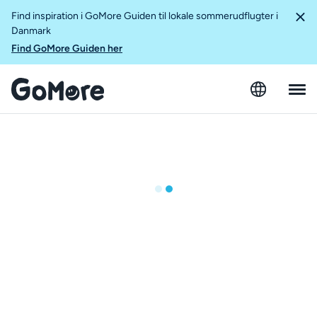
Find inspiration i GoMore Guiden til lokale sommerudflugter i
Danmark
Find GoMore Guiden her