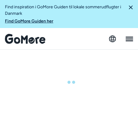
Find inspiration i GoMore Guiden til lokale sommerudflugter i
Danmark
Find GoMore Guiden her