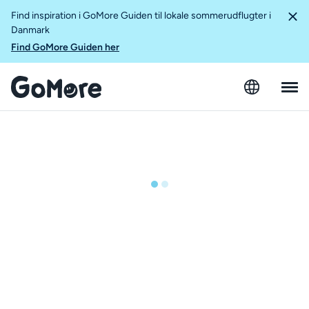
Find inspiration i GoMore Guiden til lokale sommerudflugter i
Danmark
Find GoMore Guiden her