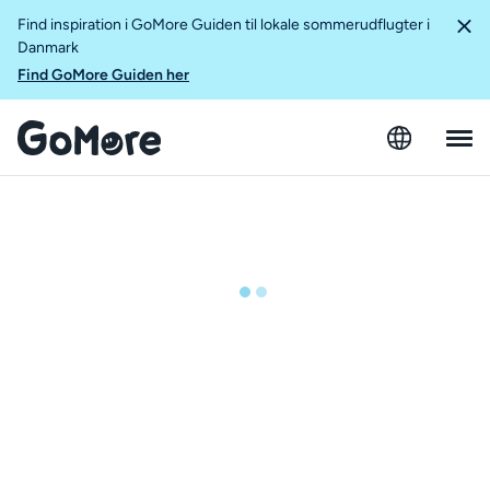
Find inspiration i GoMore Guiden til lokale sommerudflugter i
Danmark
Find GoMore Guiden her