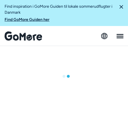
Find inspiration i GoMore Guiden til lokale sommerudflugter i
Danmark
Find GoMore Guiden her