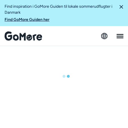
Find inspiration i GoMore Guiden til lokale sommerudflugter i
Danmark
Find GoMore Guiden her