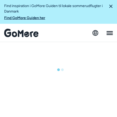
Find inspiration i GoMore Guiden til lokale sommerudflugter i
Danmark
Find GoMore Guiden her