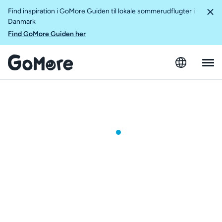
Find inspiration i GoMore Guiden til lokale sommerudflugter i
Danmark
Find GoMore Guiden her