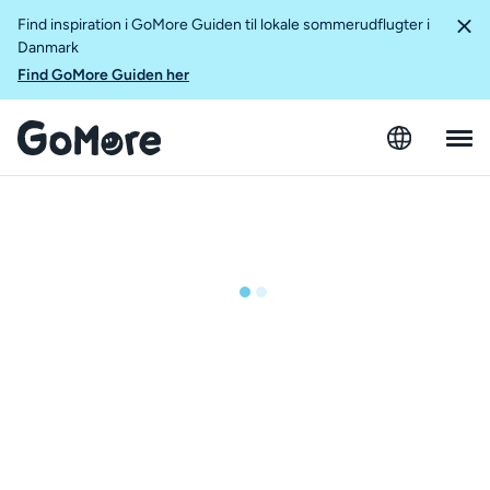
Find inspiration i GoMore Guiden til lokale sommerudflugter i
Danmark
Find GoMore Guiden her