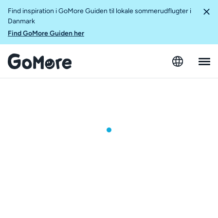
Find inspiration i GoMore Guiden til lokale sommerudflugter i
Danmark
Find GoMore Guiden her