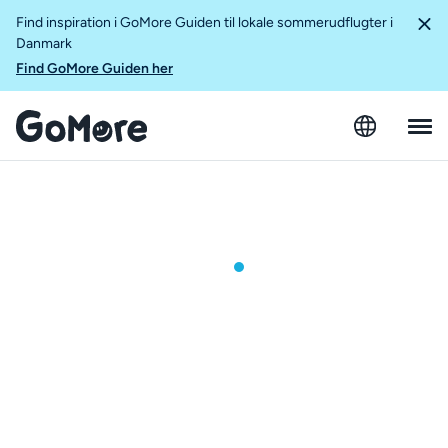
Find inspiration i GoMore Guiden til lokale sommerudflugter i
Danmark
Find GoMore Guiden her